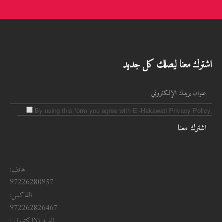
اشترك معنا ليصلك كل جديد
By using this form you agree with El-Hakawati Privacy Policy.
هاتف:
97226280957
الفاكس:
972262826467
البريد الإلكتروني :