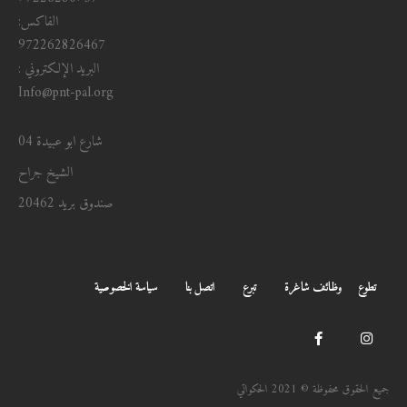
الفاكس:
972262826467
البريد الإلكتروني :
Info@pnt-pal.org
شارع ابو عبيدة 04
الشيخ جراح
صندوق بريد 20462
تطوع
وظائف شاغرة
تبرع
اتصل بنا
سياسة الخصوصية
جميع الحقوق محفوظة © 2021 الحكواتي