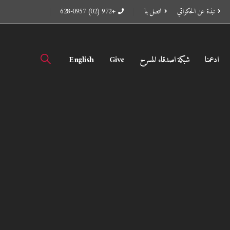
نبذة عن الحكواتي
اتصل بنا
+972 (02) 628-0957
ادعمنا
شبكة اصدقاء المسرح
Give
English